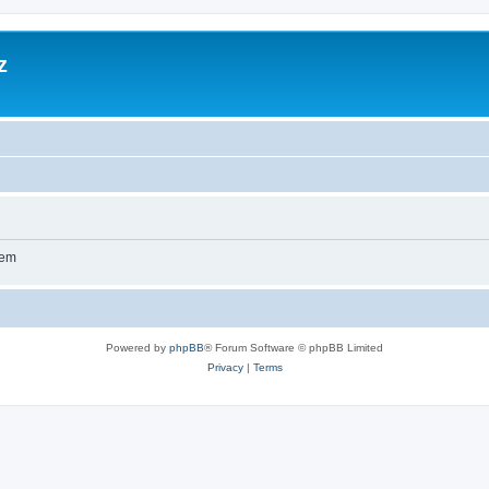
z
wem
Powered by
phpBB
® Forum Software © phpBB Limited
Privacy
|
Terms