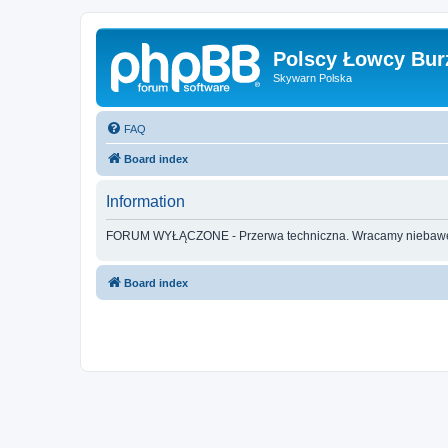
Polscy Łowcy Bur
Skywarn Polska
FAQ
Board index
Information
FORUM WYŁĄCZONE - Przerwa techniczna. Wracamy nieba
Board index