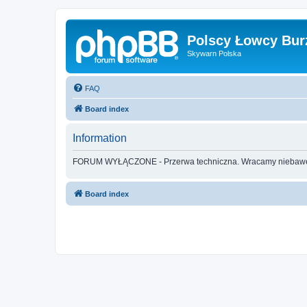
Polscy Łowcy Bur
Skywarn Polska
FAQ
Board index
Information
FORUM WYŁĄCZONE - Przerwa techniczna. Wracamy nieba
Board index