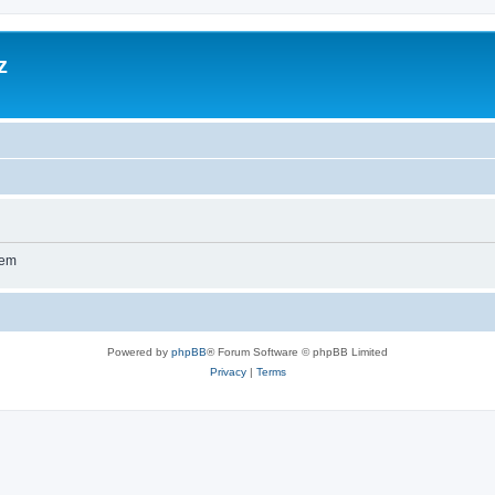
z
wem
Powered by
phpBB
® Forum Software © phpBB Limited
Privacy
|
Terms