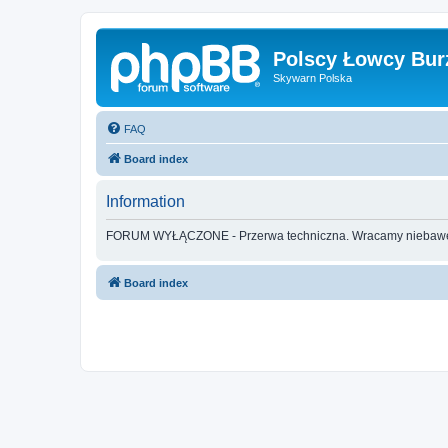
Polscy Łowcy Bur
Skywarn Polska
FAQ
Board index
Information
FORUM WYŁĄCZONE - Przerwa techniczna. Wracamy nieba
Board index