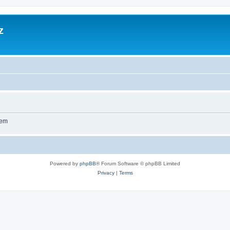
z
wem
Powered by
phpBB
® Forum Software © phpBB Limited
Privacy
|
Terms