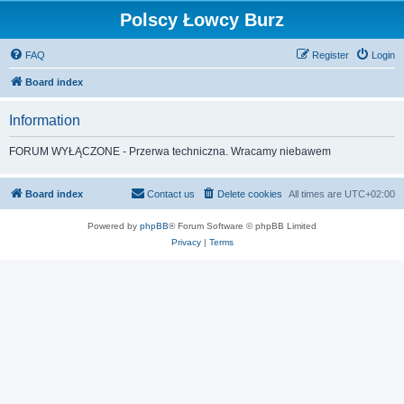
Polscy Łowcy Burz
FAQ
Register
Login
Board index
Information
FORUM WYŁĄCZONE - Przerwa techniczna. Wracamy niebawem
Board index
Contact us
Delete cookies
All times are
UTC+02:00
Powered by
phpBB
® Forum Software © phpBB Limited
Privacy
|
Terms