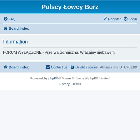
Polscy Łowcy Burz
FAQ
Register
Login
Board index
Information
FORUM WYŁĄCZONE - Przerwa techniczna. Wracamy niebawem
Board index
Contact us
Delete cookies
All times are
UTC+02:00
Powered by
phpBB
® Forum Software © phpBB Limited
Privacy
|
Terms