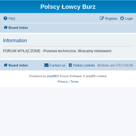
Polscy Łowcy Burz
FAQ
Register
Login
Board index
Information
FORUM WYŁĄCZONE - Przerwa techniczna. Wracamy niebawem
Board index
Contact us
Delete cookies
All times are
UTC+02:00
Powered by
phpBB
® Forum Software © phpBB Limited
Privacy
|
Terms