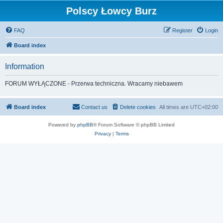
Polscy Łowcy Burz
FAQ
Register
Login
Board index
Information
FORUM WYŁĄCZONE - Przerwa techniczna. Wracamy niebawem
Board index
Contact us
Delete cookies
All times are
UTC+02:00
Powered by
phpBB
® Forum Software © phpBB Limited
Privacy
|
Terms