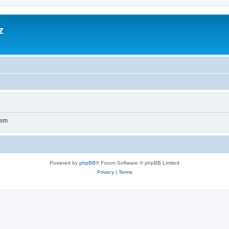
z
wem
Powered by
phpBB
® Forum Software © phpBB Limited
Privacy
|
Terms