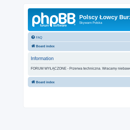
Polscy Łowcy Bur
Skywarn Polska
FAQ
Board index
Information
FORUM WYŁĄCZONE - Przerwa techniczna. Wracamy nieba
Board index