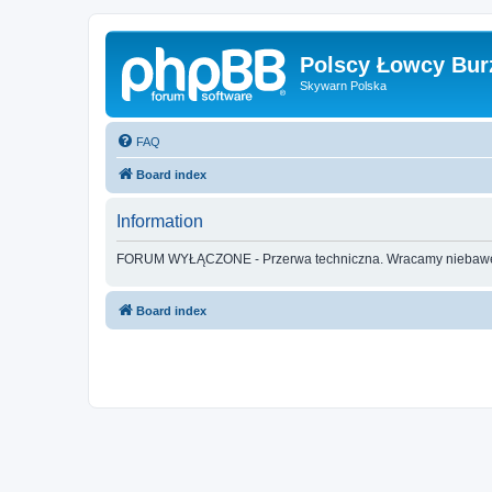
Polscy Łowcy Bur
Skywarn Polska
FAQ
Board index
Information
FORUM WYŁĄCZONE - Przerwa techniczna. Wracamy nieba
Board index