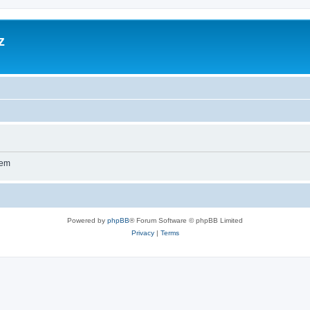
z
wem
Powered by
phpBB
® Forum Software © phpBB Limited
Privacy
|
Terms