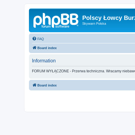
Polscy Łowcy Bur
Skywarn Polska
FAQ
Board index
Information
FORUM WYŁĄCZONE - Przerwa techniczna. Wracamy nieba
Board index