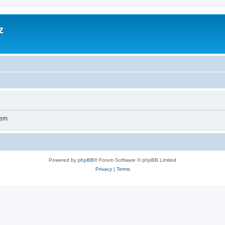
z
wem
Powered by
phpBB
® Forum Software © phpBB Limited
Privacy
|
Terms