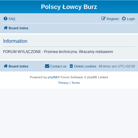
Polscy Łowcy Burz
FAQ
Register
Login
Board index
Information
FORUM WYŁĄCZONE - Przerwa techniczna. Wracamy niebawem
Board index
Contact us
Delete cookies
All times are
UTC+02:00
Powered by
phpBB
® Forum Software © phpBB Limited
Privacy
|
Terms