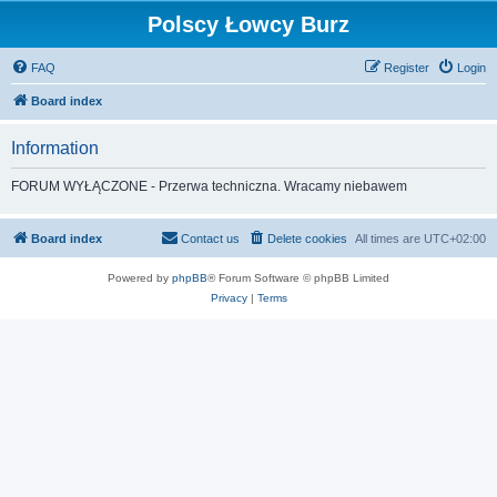
Polscy Łowcy Burz
FAQ
Register
Login
Board index
Information
FORUM WYŁĄCZONE - Przerwa techniczna. Wracamy niebawem
Board index
Contact us
Delete cookies
All times are
UTC+02:00
Powered by
phpBB
® Forum Software © phpBB Limited
Privacy
|
Terms