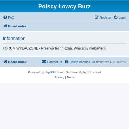
Polscy Łowcy Burz
FAQ
Register
Login
Board index
Information
FORUM WYŁĄCZONE - Przerwa techniczna. Wracamy niebawem
Board index
Contact us
Delete cookies
All times are
UTC+02:00
Powered by
phpBB
® Forum Software © phpBB Limited
Privacy
|
Terms