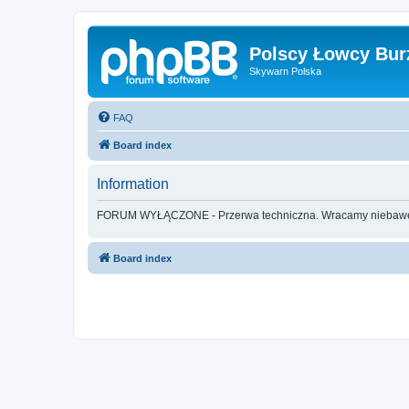
Polscy Łowcy Bur
Skywarn Polska
FAQ
Board index
Information
FORUM WYŁĄCZONE - Przerwa techniczna. Wracamy nieba
Board index