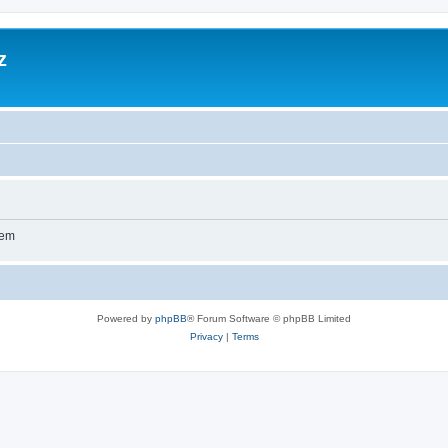
z
wem
Powered by
phpBB
® Forum Software © phpBB Limited
Privacy
|
Terms