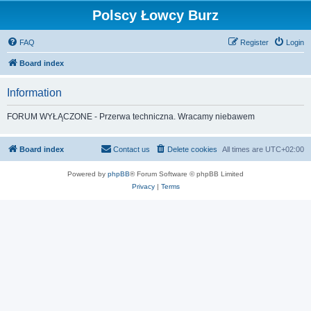
Polscy Łowcy Burz
FAQ
Register
Login
Board index
Information
FORUM WYŁĄCZONE - Przerwa techniczna. Wracamy niebawem
Board index
Contact us
Delete cookies
All times are
UTC+02:00
Powered by
phpBB
® Forum Software © phpBB Limited
Privacy
|
Terms