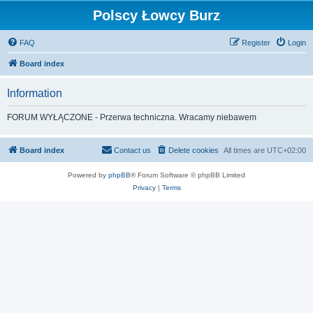
Polscy Łowcy Burz
FAQ
Register
Login
Board index
Information
FORUM WYŁĄCZONE - Przerwa techniczna. Wracamy niebawem
Board index
Contact us
Delete cookies
All times are
UTC+02:00
Powered by
phpBB
® Forum Software © phpBB Limited
Privacy
|
Terms