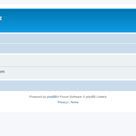
z
wem
Powered by
phpBB
® Forum Software © phpBB Limited
Privacy
|
Terms