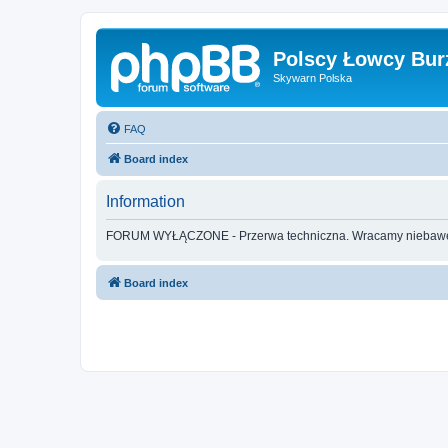
Polscy Łowcy Bur
Skywarn Polska
FAQ
Board index
Information
FORUM WYŁĄCZONE - Przerwa techniczna. Wracamy nieba
Board index