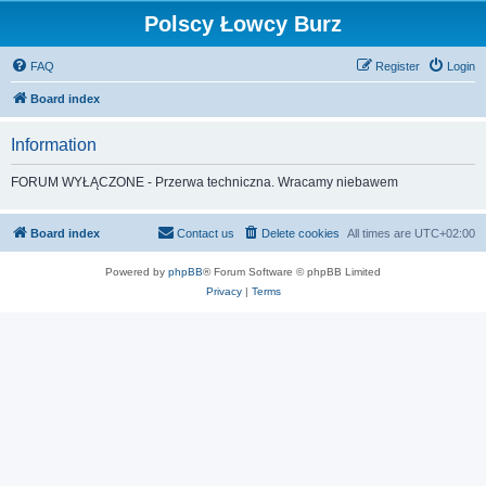
Polscy Łowcy Burz
FAQ
Register
Login
Board index
Information
FORUM WYŁĄCZONE - Przerwa techniczna. Wracamy niebawem
Board index
Contact us
Delete cookies
All times are
UTC+02:00
Powered by
phpBB
® Forum Software © phpBB Limited
Privacy
|
Terms