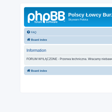
Polscy Łowcy Bur
Skywarn Polska
FAQ
Board index
Information
FORUM WYŁĄCZONE - Przerwa techniczna. Wracamy nieba
Board index