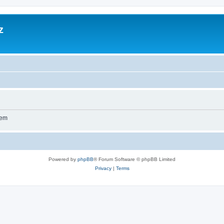
z
wem
Powered by
phpBB
® Forum Software © phpBB Limited
Privacy
|
Terms