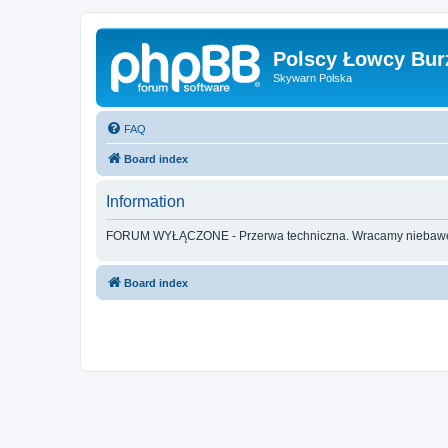
Polscy Łowcy Bur
Skywarn Polska
FAQ
Board index
Information
FORUM WYŁĄCZONE - Przerwa techniczna. Wracamy nieba
Board index