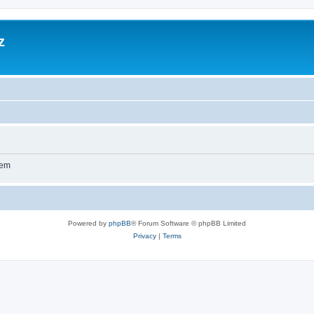
z
wem
Powered by
phpBB
® Forum Software © phpBB Limited
Privacy
|
Terms