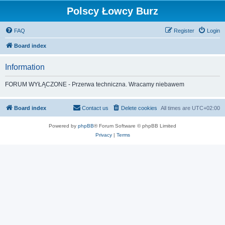
Polscy Łowcy Burz
FAQ
Register
Login
Board index
Information
FORUM WYŁĄCZONE - Przerwa techniczna. Wracamy niebawem
Board index
Contact us
Delete cookies
All times are
UTC+02:00
Powered by
phpBB
® Forum Software © phpBB Limited
Privacy
|
Terms