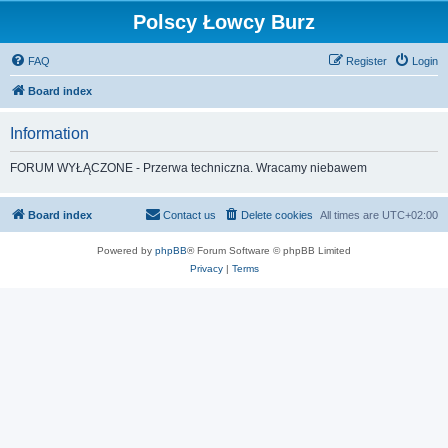
Polscy Łowcy Burz
FAQ
Register
Login
Board index
Information
FORUM WYŁĄCZONE - Przerwa techniczna. Wracamy niebawem
Board index
Contact us
Delete cookies
All times are
UTC+02:00
Powered by
phpBB
® Forum Software © phpBB Limited
Privacy
|
Terms