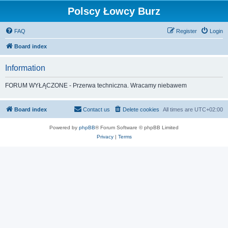
Polscy Łowcy Burz
FAQ
Register
Login
Board index
Information
FORUM WYŁĄCZONE - Przerwa techniczna. Wracamy niebawem
Board index
Contact us
Delete cookies
All times are
UTC+02:00
Powered by
phpBB
® Forum Software © phpBB Limited
Privacy
|
Terms