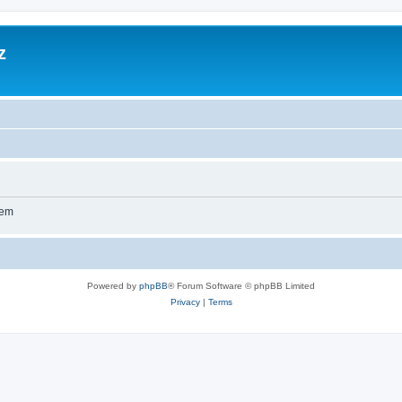
z
wem
Powered by
phpBB
® Forum Software © phpBB Limited
Privacy
|
Terms