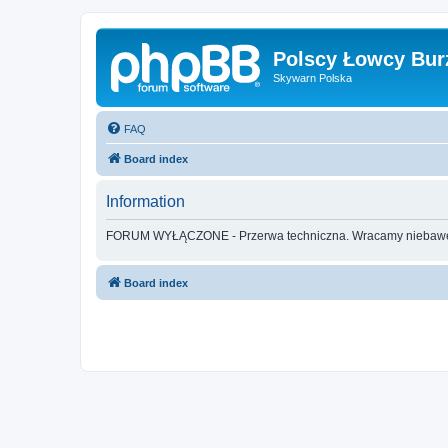
Polscy Łowcy Bur
Skywarn Polska
FAQ
Board index
Information
FORUM WYŁĄCZONE - Przerwa techniczna. Wracamy nieba
Board index