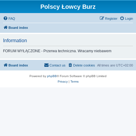
Polscy Łowcy Burz
FAQ
Register
Login
Board index
Information
FORUM WYŁĄCZONE - Przerwa techniczna. Wracamy niebawem
Board index
Contact us
Delete cookies
All times are
UTC+02:00
Powered by
phpBB
® Forum Software © phpBB Limited
Privacy
|
Terms