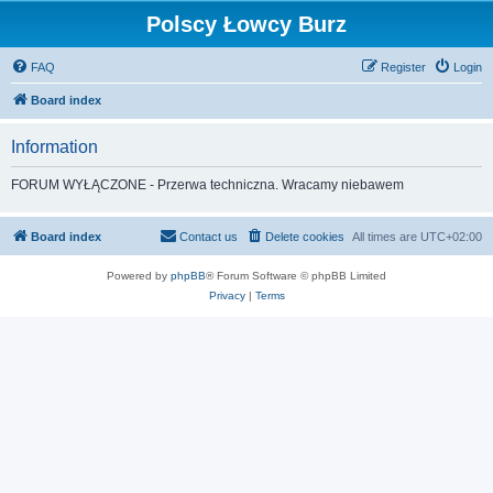
Polscy Łowcy Burz
FAQ
Register
Login
Board index
Information
FORUM WYŁĄCZONE - Przerwa techniczna. Wracamy niebawem
Board index
Contact us
Delete cookies
All times are
UTC+02:00
Powered by
phpBB
® Forum Software © phpBB Limited
Privacy
|
Terms