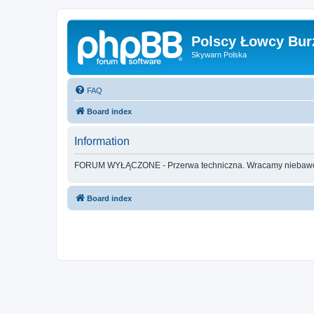
Polscy Łowcy Bur
Skywarn Polska
FAQ
Board index
Information
FORUM WYŁĄCZONE - Przerwa techniczna. Wracamy nieba
Board index