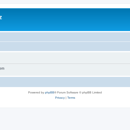
z
wem
Powered by
phpBB
® Forum Software © phpBB Limited
Privacy
|
Terms