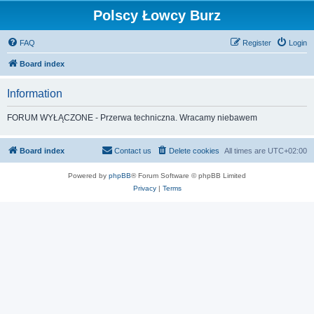
Polscy Łowcy Burz
FAQ
Register
Login
Board index
Information
FORUM WYŁĄCZONE - Przerwa techniczna. Wracamy niebawem
Board index
Contact us
Delete cookies
All times are
UTC+02:00
Powered by
phpBB
® Forum Software © phpBB Limited
Privacy
|
Terms