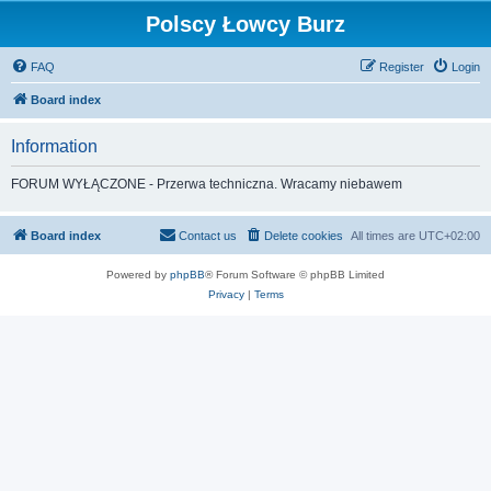
Polscy Łowcy Burz
FAQ
Register
Login
Board index
Information
FORUM WYŁĄCZONE - Przerwa techniczna. Wracamy niebawem
Board index
Contact us
Delete cookies
All times are
UTC+02:00
Powered by
phpBB
® Forum Software © phpBB Limited
Privacy
|
Terms