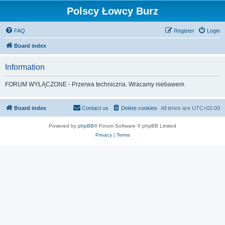
Polscy Łowcy Burz
FAQ
Register
Login
Board index
Information
FORUM WYŁĄCZONE - Przerwa techniczna. Wracamy niebawem
Board index
Contact us
Delete cookies
All times are
UTC+02:00
Powered by
phpBB
® Forum Software © phpBB Limited
Privacy
|
Terms