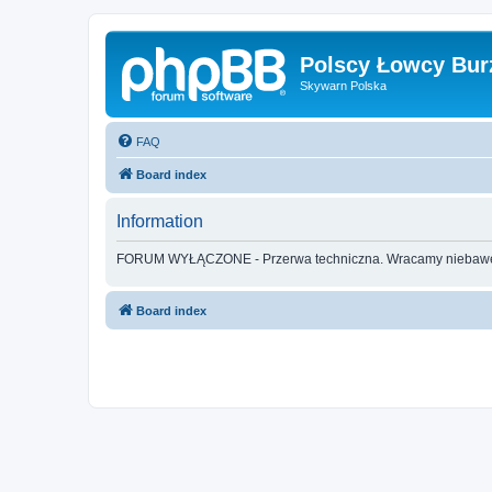
Polscy Łowcy Bur
Skywarn Polska
FAQ
Board index
Information
FORUM WYŁĄCZONE - Przerwa techniczna. Wracamy nieba
Board index