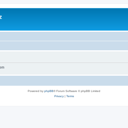
z
wem
Powered by
phpBB
® Forum Software © phpBB Limited
Privacy
|
Terms