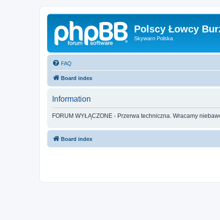
Polscy Łowcy Bur
Skywarn Polska
FAQ
Board index
Information
FORUM WYŁĄCZONE - Przerwa techniczna. Wracamy nieba
Board index