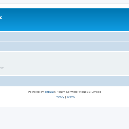
z
wem
Powered by
phpBB
® Forum Software © phpBB Limited
Privacy
|
Terms