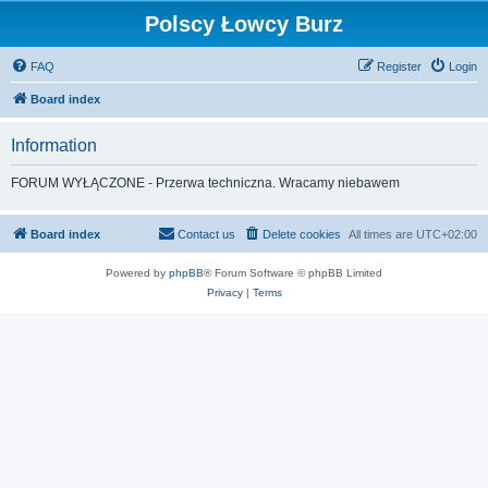
Polscy Łowcy Burz
FAQ
Register
Login
Board index
Information
FORUM WYŁĄCZONE - Przerwa techniczna. Wracamy niebawem
Board index
Contact us
Delete cookies
All times are
UTC+02:00
Powered by
phpBB
® Forum Software © phpBB Limited
Privacy
|
Terms