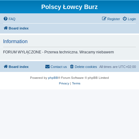
Polscy Łowcy Burz
FAQ
Register
Login
Board index
Information
FORUM WYŁĄCZONE - Przerwa techniczna. Wracamy niebawem
Board index
Contact us
Delete cookies
All times are
UTC+02:00
Powered by
phpBB
® Forum Software © phpBB Limited
Privacy
|
Terms