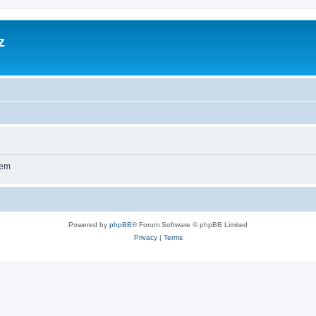
z
wem
Powered by
phpBB
® Forum Software © phpBB Limited
Privacy
|
Terms