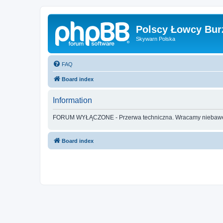
Polscy Łowcy Bur
Skywarn Polska
FAQ
Board index
Information
FORUM WYŁĄCZONE - Przerwa techniczna. Wracamy nieba
Board index