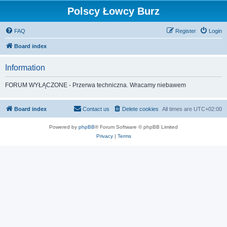
Polscy Łowcy Burz
FAQ
Register
Login
Board index
Information
FORUM WYŁĄCZONE - Przerwa techniczna. Wracamy niebawem
Board index
Contact us
Delete cookies
All times are
UTC+02:00
Powered by
phpBB
® Forum Software © phpBB Limited
Privacy
|
Terms