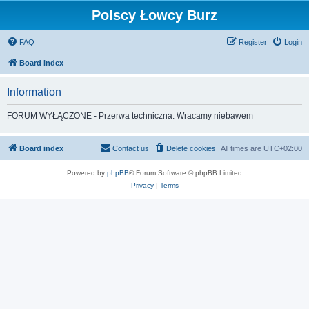
Polscy Łowcy Burz
FAQ
Register
Login
Board index
Information
FORUM WYŁĄCZONE - Przerwa techniczna. Wracamy niebawem
Board index
Contact us
Delete cookies
All times are
UTC+02:00
Powered by
phpBB
® Forum Software © phpBB Limited
Privacy
|
Terms