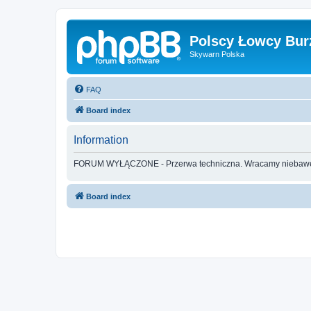
Polscy Łowcy Bur
Skywarn Polska
FAQ
Board index
Information
FORUM WYŁĄCZONE - Przerwa techniczna. Wracamy nieba
Board index