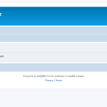
z
wem
Powered by
phpBB
® Forum Software © phpBB Limited
Privacy
|
Terms