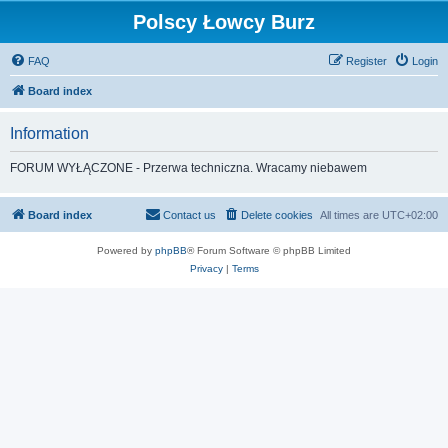
Polscy Łowcy Burz
FAQ
Register
Login
Board index
Information
FORUM WYŁĄCZONE - Przerwa techniczna. Wracamy niebawem
Board index
Contact us
Delete cookies
All times are
UTC+02:00
Powered by
phpBB
® Forum Software © phpBB Limited
Privacy
|
Terms