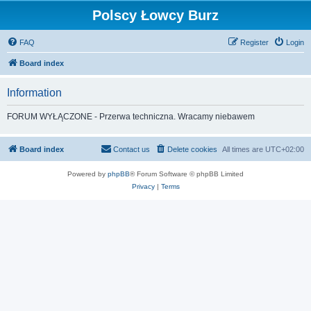
Polscy Łowcy Burz
FAQ
Register
Login
Board index
Information
FORUM WYŁĄCZONE - Przerwa techniczna. Wracamy niebawem
Board index
Contact us
Delete cookies
All times are
UTC+02:00
Powered by
phpBB
® Forum Software © phpBB Limited
Privacy
|
Terms