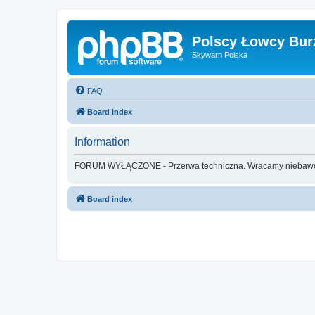
Polscy Łowcy Bur
Skywarn Polska
FAQ
Board index
Information
FORUM WYŁĄCZONE - Przerwa techniczna. Wracamy nieba
Board index