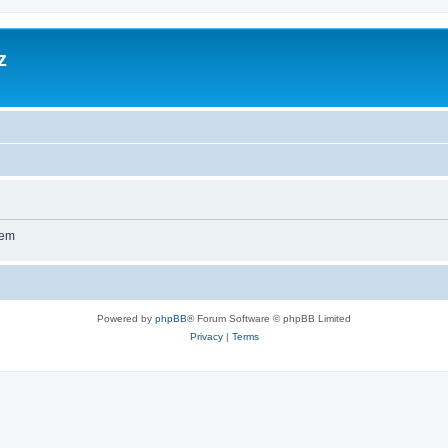
z
wem
Powered by
phpBB
® Forum Software © phpBB Limited
Privacy
|
Terms