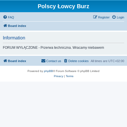
Polscy Łowcy Burz
FAQ
Register
Login
Board index
Information
FORUM WYŁĄCZONE - Przerwa techniczna. Wracamy niebawem
Board index
Contact us
Delete cookies
All times are
UTC+02:00
Powered by
phpBB
® Forum Software © phpBB Limited
Privacy
|
Terms