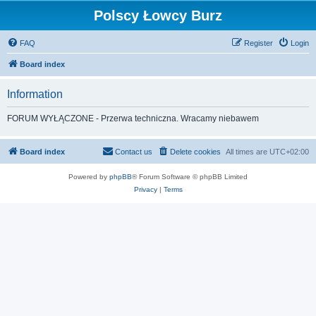
Polscy Łowcy Burz
FAQ
Register
Login
Board index
Information
FORUM WYŁĄCZONE - Przerwa techniczna. Wracamy niebawem
Board index
Contact us
Delete cookies
All times are
UTC+02:00
Powered by
phpBB
® Forum Software © phpBB Limited
Privacy
|
Terms