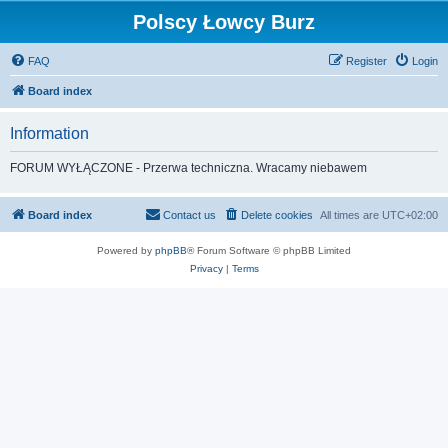
Polscy Łowcy Burz
FAQ
Register
Login
Board index
Information
FORUM WYŁĄCZONE - Przerwa techniczna. Wracamy niebawem
Board index
Contact us
Delete cookies
All times are
UTC+02:00
Powered by
phpBB
® Forum Software © phpBB Limited
Privacy
|
Terms