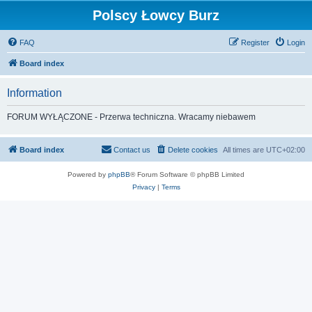
Polscy Łowcy Burz
FAQ
Register
Login
Board index
Information
FORUM WYŁĄCZONE - Przerwa techniczna. Wracamy niebawem
Board index
Contact us
Delete cookies
All times are
UTC+02:00
Powered by
phpBB
® Forum Software © phpBB Limited
Privacy
|
Terms