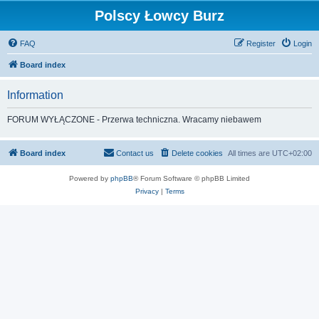
Polscy Łowcy Burz
FAQ
Register
Login
Board index
Information
FORUM WYŁĄCZONE - Przerwa techniczna. Wracamy niebawem
Board index
Contact us
Delete cookies
All times are
UTC+02:00
Powered by
phpBB
® Forum Software © phpBB Limited
Privacy
|
Terms