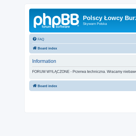
Polscy Łowcy Bur
Skywarn Polska
FAQ
Board index
Information
FORUM WYŁĄCZONE - Przerwa techniczna. Wracamy nieba
Board index