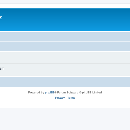
z
wem
Powered by
phpBB
® Forum Software © phpBB Limited
Privacy
|
Terms