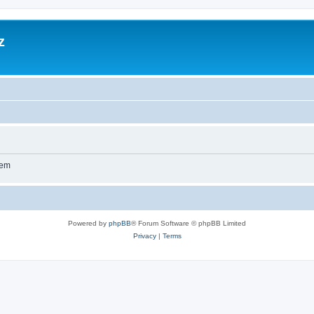
z
wem
Powered by
phpBB
® Forum Software © phpBB Limited
Privacy
|
Terms