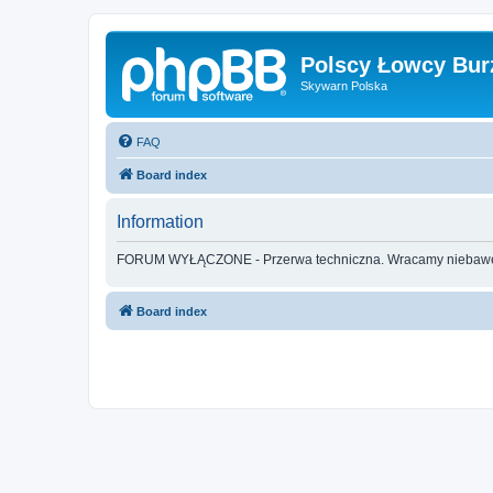
Polscy Łowcy Bur
Skywarn Polska
FAQ
Board index
Information
FORUM WYŁĄCZONE - Przerwa techniczna. Wracamy nieba
Board index