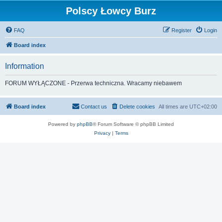
Polscy Łowcy Burz
FAQ
Register
Login
Board index
Information
FORUM WYŁĄCZONE - Przerwa techniczna. Wracamy niebawem
Board index
Contact us
Delete cookies
All times are
UTC+02:00
Powered by
phpBB
® Forum Software © phpBB Limited
Privacy
|
Terms