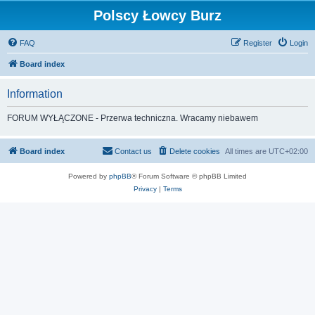
Polscy Łowcy Burz
FAQ
Register
Login
Board index
Information
FORUM WYŁĄCZONE - Przerwa techniczna. Wracamy niebawem
Board index
Contact us
Delete cookies
All times are
UTC+02:00
Powered by
phpBB
® Forum Software © phpBB Limited
Privacy
|
Terms